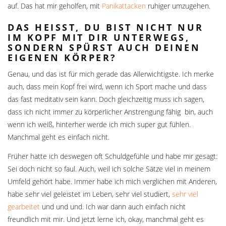
auf. Das hat mir geholfen, mit
Panikattacken
ruhiger umzugehen.
DAS HEISST, DU BIST NICHT NUR I
M KOPF MIT DIR UNTERWEGS, S
ONDERN SPÜRST AUCH DEINEN E
IGENEN KÖRPER?
Genau, und das ist für mich gerade das Allerwichtigste. Ich merke
auch, dass mein Kopf frei wird, wenn ich Sport mache und dass
das fast meditativ sein kann. Doch gleichzeitig muss ich sagen,
dass ich nicht immer zu körperlicher Anstrengung fähig bin, auch
wenn ich weiß, hinterher werde ich mich super gut fühlen.
Manchmal geht es einfach nicht.
Früher hatte ich deswegen oft Schuldgefühle und habe mir gesagt:
Sei doch nicht so faul. Auch, weil ich solche Sätze viel in meinem
Umfeld gehört habe. Immer habe ich mich verglichen mit Anderen,
habe sehr viel geleistet im Leben, sehr viel studiert,
sehr viel
gearbeitet
und und und. Ich war dann auch einfach nicht
freundlich mit mir. Und jetzt lerne ich, okay, manchmal geht es