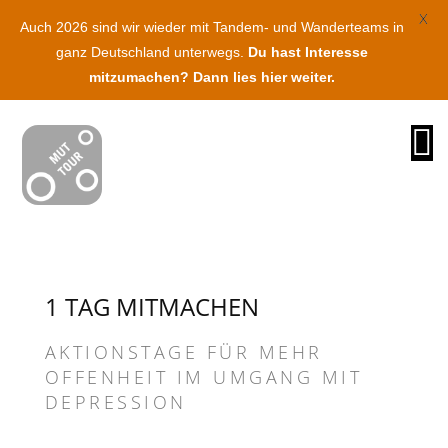
X
Auch 2026 sind wir wieder mit Tandem- und Wanderteams in
ganz Deutschland unterwegs.
Du hast Interesse
mitzumachen? Dann lies hier weiter.
O
na
1 TAG MITMACHEN
AKTIONSTAGE FÜR MEHR
OFFENHEIT IM UMGANG MIT
DEPRESSION