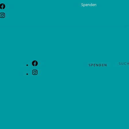
Spenden
 mitzumachen? Dann lies hier weiter.
SUC
SPENDEN