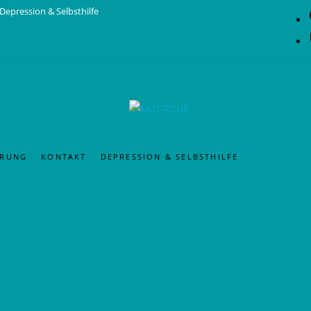
Depression & Selbsthilfe
- und Wanderteams in ganz Deutschland unterwegs.
Du hast Interesse
ERUNG
KONTAKT
DEPRESSION & SELBSTHILFE