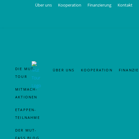
Über uns
Kooperation
Finanzierung
Kontakt
Auch 2026 sind wir wieder mit Tandem
DIE MUT-
ÜBER UNS
KOOPERATION
FINANZI
TOUR
MITMACH-
AKTIONEN
ETAPPEN-
TEILNAHME
DER MUT-
FASS BLOG