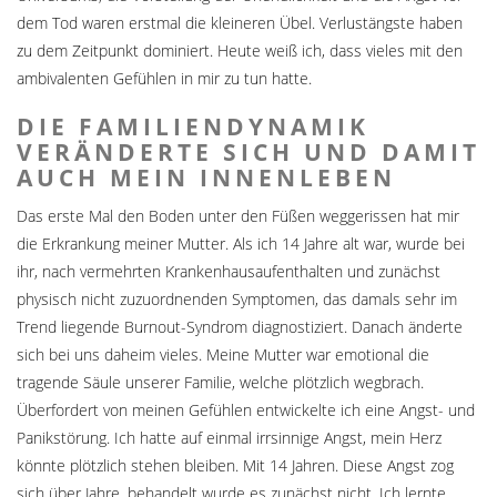
dem Tod waren erstmal die kleineren Übel. Verlustängste haben
zu dem Zeitpunkt dominiert. Heute weiß ich, dass vieles mit den
ambivalenten Gefühlen in mir zu tun hatte.
DIE FAMILIENDYNAMIK
VERÄNDERTE SICH UND DAMIT
AUCH MEIN INNENLEBEN
Das erste Mal den Boden unter den Füßen weggerissen hat mir
die Erkrankung meiner Mutter. Als ich 14 Jahre alt war, wurde bei
ihr, nach vermehrten Krankenhausaufenthalten und zunächst
physisch nicht zuzuordnenden Symptomen, das damals sehr im
Trend liegende Burnout-Syndrom diagnostiziert. Danach änderte
sich bei uns daheim vieles. Meine Mutter war emotional die
tragende Säule unserer Familie, welche plötzlich wegbrach.
Überfordert von meinen Gefühlen entwickelte ich eine Angst- und
Panikstörung. Ich hatte auf einmal irrsinnige Angst, mein Herz
könnte plötzlich stehen bleiben. Mit 14 Jahren. Diese Angst zog
sich über Jahre, behandelt wurde es zunächst nicht. Ich lernte,