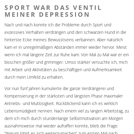
SPORT WAR DAS VENTIL
MEINER DEPRESSION
Nach und nach konnte ich die Probleme durch Sport und
exzessives Verhalten verdrängen und den schwarzen Hund in die
hinterste Ecke meines Bewusstseins verbannen. Aber natürlich
kam er in unregelmäßigen Abständen immer wieder hervor. Meist
wenn ich mal längere Zeit zur Ruhe kam. Von Mal zu Mal war er ein
bisschen größer und grimmiger. Umso stärker versuchte ich, mich
mit Arbeit und Aktivitäten zu beschäftigen und Aufmerksamkeit
durch mein Umfeld zu erhalten.
Vor nun fünf Jahren kumulierte die ganze Verdrängerei und
Kompensierung in der stärksten und längsten Phase maximaler
Antriebs- und Mutlosigkeit. Rückblickend kann ich es wirklich
Lebensmüdigkeit nennen. Nach einem viel zu langen Arbeitstag, zu
dem ich mich durch stundenlange Selbstmotivation am Morgen
ausnahmsweise mal wieder aufraffen konnte, blieb die Frage:
“Warum lohnt es sich weiterzumachen” zum ersten Mal nach