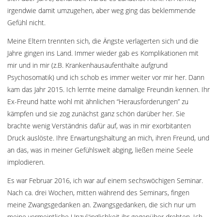
irgendwie damit umzugehen, aber weg ging das beklemmende
Gefühl nicht.
Meine Eltern trennten sich, die Ängste verlagerten sich und die
Jahre gingen ins Land. Immer wieder gab es Komplikationen mit
mir und in mir (z.B. Krankenhausaufenthalte aufgrund
Psychosomatik) und ich schob es immer weiter vor mir her. Dann
kam das Jahr 2015. Ich lernte meine damalige Freundin kennen. Ihr
Ex-Freund hatte wohl mit ähnlichen “Herausforderungen” zu
kämpfen und sie zog zunächst ganz schön darüber her. Sie
brachte wenig Verständnis dafür auf, was in mir exorbitanten
Druck auslöste. Ihre Erwartungshaltung an mich, ihren Freund, und
an das, was in meiner Gefühlswelt abging, ließen meine Seele
implodieren.
Es war Februar 2016, ich war auf einem sechswöchigen Seminar.
Nach ca. drei Wochen, mitten während des Seminars, fingen
meine Zwangsgedanken an. Zwangsgedanken, die sich nur um
meine vermeintliche Unzulänglichkeit ihr gegenüber drehten. Ich