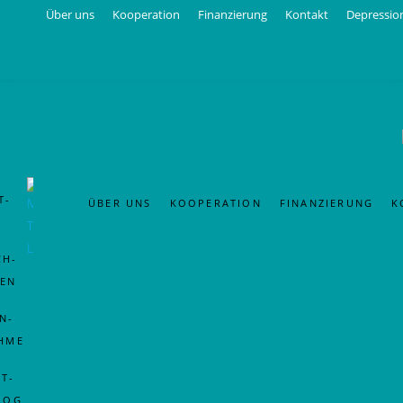
Über uns
Kooperation
Finanzierung
Kontakt
Depression
Auch 2026 sind wir wieder mit Tandem- und Wanderteams in
T-
ÜBER UNS
KOOPERATION
FINANZIERUNG
K
CH-
NEN
N-
AHME
T-
LOG