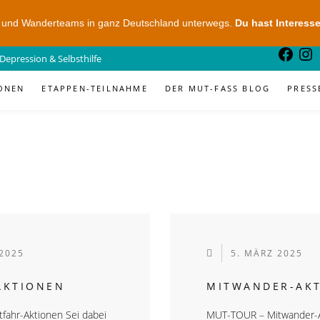
- und Wanderteams in ganz Deutschland unterwegs.
Du hast Interesse
Depression & Selbsthilfe
ONEN
ETAPPEN-TEILNAHME
DER MUT-FASS BLOG
PRESS
 2025
5. MÄRZ 2025
AKTIONEN
MITWANDER-AK
fahr-Aktionen Sei dabei
MUT-TOUR – Mitwander-A