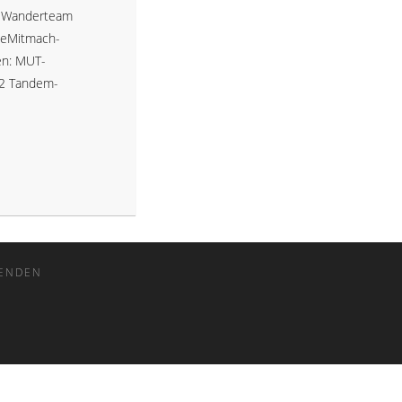
r Wanderteam
omeMitmach-
en: MUT-
2 Tandem-
WANDER-AKTIONEN
ENDEN