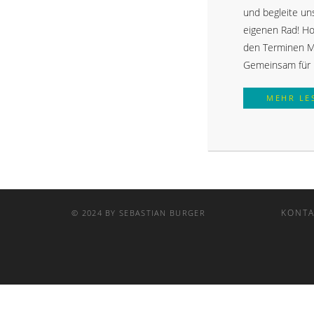
und begleite u
eigenen Rad! H
den Terminen Mi
Gemeinsam für 
MEHR LE
KONTA
© 2024 BY SEBASTIAN BURGER