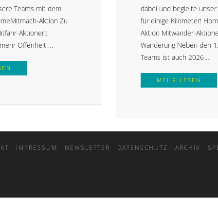
nsere Teams mit dem
dabei und begleite unse
omeMitmach-Aktion Zu
für einige Kilometer! H
tfahr-Aktionen:
Aktion Mitwander-Aktion
mehr Offenheit …
Wanderung Neben den 1
Teams ist auch 2026 …
MITFAHR-AKTIONEN
SEN
MIT
MEHR LESEN
KT
IMPRESSUM
NEWSLETTER
DATENSCHUTZ
ARCHIV
SP