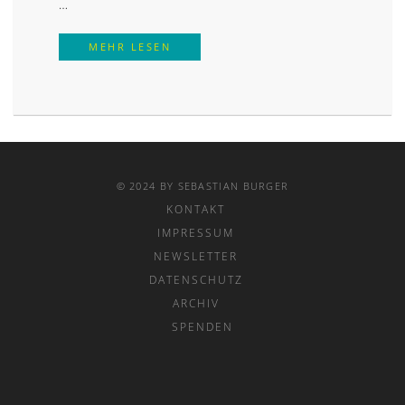
…
DEPRESSION BEGEGNEN – „REDET M
MEHR LESEN
© 2024 BY SEBASTIAN BURGER
KONTAKT
IMPRESSUM
NEWSLETTER
DATENSCHUTZ
ARCHIV
SPENDEN