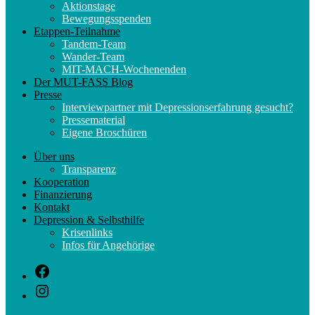
Aktionstage
Bewegungsspenden
Etappen-Teilnahme
Tandem-Team
Wander-Team
MIT-MACH-Wochenenden
Der MUT-FASS Blog
Presse
Interviewpartner mit Depressionserfahrung gesucht?
Pressematerial
Eigene Broschüren
Über uns
Transparenz
Kooperation
Finanzierung
Kontakt
Depression & Selbsthilfe
Krisenlinks
Infos für Angehörige