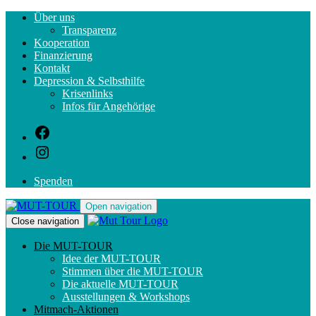
Auch 2026 sind wir wieder mit Tandem- und
Über uns
Wanderteams in ganz Deutschland unterwegs.
Du hast
Transparenz
Interesse mitzumachen? Dann lies hier weiter.
Kooperation
Finanzierung
Kontakt
Depression & Selbsthilfe
Krisenlinks
Infos für Angehörige
Spenden
Open navigation
Close navigation
Die MUT-TOUR
Idee der MUT-TOUR
Stimmen über die MUT-TOUR
Die aktuelle MUT-TOUR
Ausstellungen & Workshops
Mitmach-Aktionen