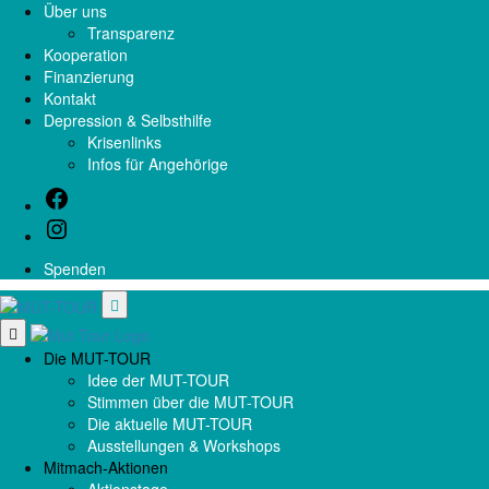
Über uns
Auch 2026 sind wir wieder mit Tandem- und Wanderteams in
Transparenz
ganz Deutschland unterwegs.
Du hast Interesse
Kooperation
mitzumachen? Dann lies hier weiter.
Finanzierung
Kontakt
Depression & Selbsthilfe
Krisenlinks
Infos für Angehörige
Spenden
Open
navigation
Close
navigation
Die MUT-TOUR
Idee der MUT-TOUR
Stimmen über die MUT-TOUR
Die aktuelle MUT-TOUR
Ausstellungen & Workshops
Mitmach-Aktionen