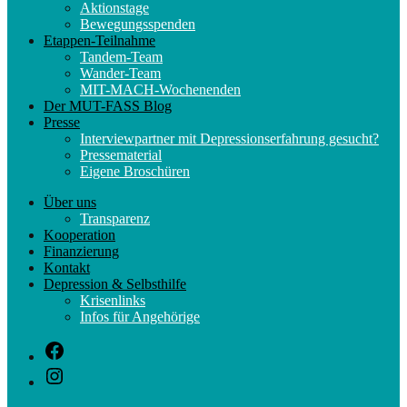
Aktionstage
Bewegungsspenden
Etappen-Teilnahme
Tandem-Team
Wander-Team
MIT-MACH-Wochenenden
Der MUT-FASS Blog
Presse
Interviewpartner mit Depressionserfahrung gesucht?
Pressematerial
Eigene Broschüren
Über uns
Transparenz
Kooperation
Finanzierung
Kontakt
Depression & Selbsthilfe
Krisenlinks
Infos für Angehörige