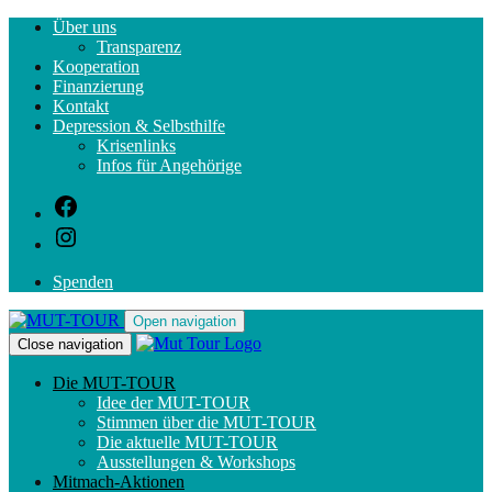
Auch 2026 sind wir wieder mit Tandem- und
Über uns
Wanderteams in ganz Deutschland unterwegs.
Du hast
Transparenz
Interesse mitzumachen? Dann lies hier weiter.
Kooperation
Finanzierung
Kontakt
Depression & Selbsthilfe
Krisenlinks
Infos für Angehörige
Spenden
Open navigation
Close navigation
Die MUT-TOUR
Idee der MUT-TOUR
Stimmen über die MUT-TOUR
Die aktuelle MUT-TOUR
Ausstellungen & Workshops
Mitmach-Aktionen