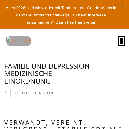
X
Auch 2026 sind wir wieder mit Tandem- und Wanderteams in
ganz Deutschland unterwegs.
Du hast Interesse
mitzumachen? Dann lies hier weiter.
O
na
FAMILIE UND DEPRESSION –
MEDIZINISCHE
EINORDNUNG
31. OKTOBER 2019
VERWANDT, VEREINT,